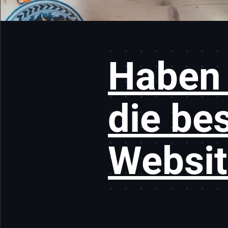
Haben 
die be
Websit