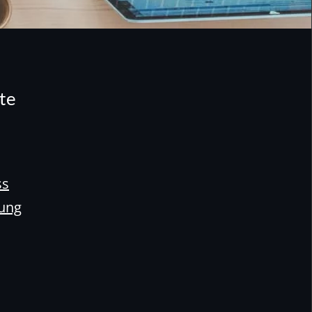
te
ss
rung